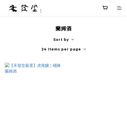
蘭姆酒
Sort by
24 Items per page