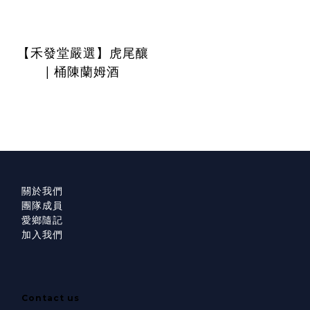
【禾發堂嚴選】虎尾釀
| 桶陳蘭姆酒
關於我們
團隊成員
愛鄉隨記
加入我們
Contact us