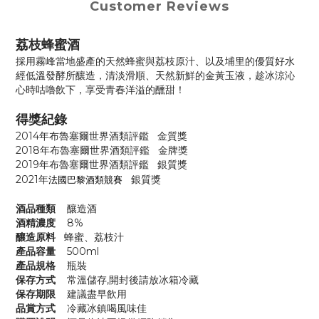
Customer Reviews
荔枝蜂蜜酒
採用霧峰當地盛產的天然蜂蜜與荔枝原汁、以及埔里的優質好水
經低溫發酵所釀造，清淡滑順、天然新鮮的金黃玉液，趁冰涼沁
心時咕嚕飲下，享受青春洋溢的醺甜！
得獎紀錄
2014年
布魯塞爾世界酒類評鑑 金質獎
2018
年
布魯塞爾世界酒類評鑑 金牌獎
2019
年
布魯塞爾世界酒類評鑑 銀質獎
2021
年
法國巴黎酒類競賽
銀質獎
酒品種類
釀造酒
酒精濃度
8%
釀造原料
蜂蜜、荔枝汁
產品容量
500ml
產品規格
瓶裝
保存方式
常溫儲存,開封後請放冰箱冷藏
保存期限
建議盡早飲用
品賞方式
冷藏冰鎮喝風味佳