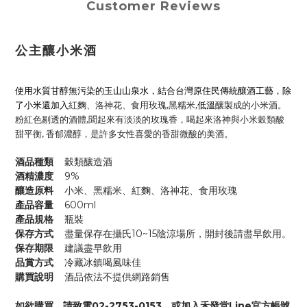
Customer Reviews
公主釀小米酒
使用水質甘醇無污染的玉山山泉水，結合台灣原住民傳統釀酒工藝
，除
紅麴、洛神花、食用玫瑰,黑糯米,
低溫
釀製成的小米酒。
了小米還加入
粉紅色剔透的酒體,聞起來有淡淡的玫瑰香，喝起來洛神與小米穀類酸
甜平衡, 香郁濃醇，是許多女性喜愛的香甜微酸的美酒。
酒品種類
穀類釀造酒
酒精濃度
9%
釀造原料
小米、黑糯米、紅麴、洛神花
、食用
玫瑰
產品容量
600ml
產品規格
瓶裝
保存方式
盡量保存在攝氏10~15陰涼場所，開封後請盡早飲用。
保存期限
建議盡早飲用
品賞方式
冷藏冰鎮喝風味佳
購買說明
酒品依法不提供網路銷售
如欲購買，請致電02-2753-0153，或加入禾發堂Line官方帳號