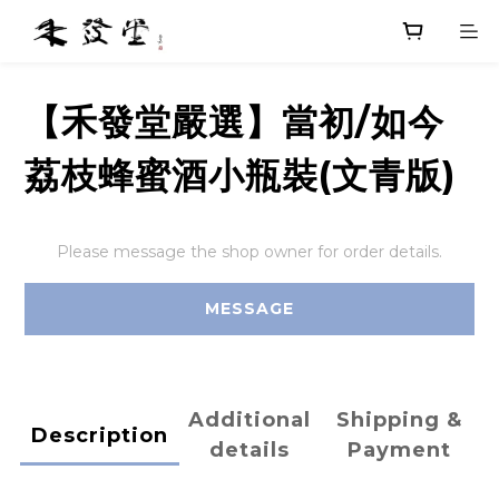
【禾發堂嚴選】當初/如今
荔枝蜂蜜酒小瓶裝(文青版)
Please message the shop owner for order details.
MESSAGE
Additional
Shipping &
Description
details
Payment