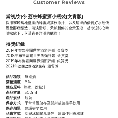
Customer Reviews
當初/如今 荔枝蜂蜜酒小瓶裝(文青版)
採用霧峰當地盛產的蜂蜜與荔枝原汁、以及埔里的優質好水經低
溫發酵所釀造，清淡滑順、天然新鮮的金黃玉液，趁冰涼沁心時
咕嚕飲下，享受青春洋溢的醺甜！
得獎紀錄
2014年
布魯塞爾世界酒類評鑑 金質獎
2018年
布魯塞爾世界酒類評鑑 金質獎
2019年
布魯塞爾世界酒類評鑑 銀質獎
2021年
法國巴黎酒類競賽
銀質獎
酒品種類
釀造酒
酒精濃度
8%
釀造原料
蜂蜜、荔枝汁
產品容量
300ml
產品規格
瓶裝
保存方式
平常常溫儲存及開封後請盡早飲用
保存期限
建議盡早飲用
品賞方式
冷藏冰鎮喝風味佳，建議使用香檳杯