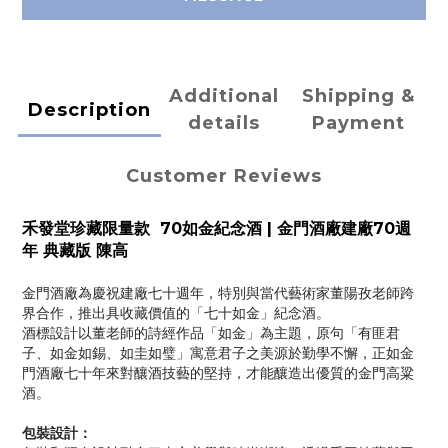
Additional
Shipping &
Description
details
Payment
Customer Reviews
禾發堂珍藏限量款 70如金紀念酒 | 金門酒廠建廠70週
年 典藏版 陳高
金門酒廠為慶祝建廠七十週年，特別與當代藝術家董陽孜老師跨
界合作，推出具收藏價值的「七十如金」紀念酒。
酒標設計以董老師的詩經作品「如金」為主題，原句「有匪君
子、如金如錫、如圭如璧」寓意君子之美源於勤學不懈，正如金
門酒廠七十年來對釀酒技藝的堅持，才能釀造出優質的金門高粱
酒。
包裝設計：