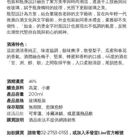
包裝和瓶身設計融合了東方美學與時尚潮流，透過手工技藝與回
收玻璃，賦予瓶身獨特的紋理，光照下更顯玻璃之美。
瓶型設計為方形，結合董陽孜老師的文字藝術，旨在向年輕一代
推廣白酒文化與文字藝術，外盒包裝如同香水禮盒，素雅卻不失
個性，「如金」的燙金字封面設計也展現出不低調的氣度，反映
出潮世代堅持自我與初心的精神。
酒液特色：
這款酒清香純正、味道協調，餘味爽凈，散發梨子、瓜蜜和春花
的香氣。酒體融合梅子、堅果、蜂蜜和香料的口感，46度的酒在
「甘、冽、醇、順」之間取得平衡，入口柔順清甜，尾韻悠長。
酒精濃度
46%
釀造原料
高粱、小麥
產品容量
200ml
產品規格
玻璃瓶裝
保存期限
無期限、愈陳愈醇
可常溫、冷藏冰鎮、或是溫熱品飲
建議品飲
購買說明
酒品依法不提供網路銷售
02-2753-0153
如欲購買 請致電
，或加入禾發堂Line官方帳號