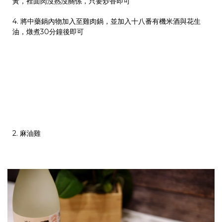
黃，裡面肉沒熟沒關係，只要炒香即可
4. 將中藥鍋內物加入至雞肉鍋，並加入
十八番有機米酒與花生
油，燉煮30分鐘後即可
2. 麻油雞