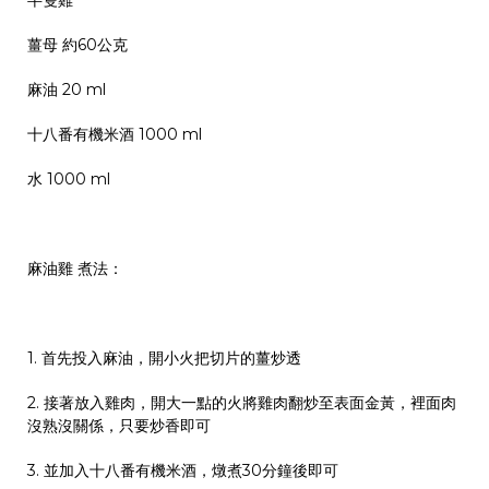
薑母 約60公克
麻油 20 ml
十八番有機米酒 1000 ml
水 1000 ml
麻油雞 煮法：
1. 首先投入麻油，開小火把切片的薑炒透
2. 接著放入雞肉，開大一點的火將雞肉翻炒至表面金黃，裡面肉
沒熟沒關係，只要炒香即可
3. 並加入
十八番有機米酒，燉煮30分鐘後即可