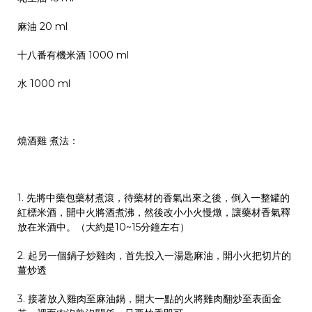
麻油 20 ml
十八番有機米酒 1000 ml
水 1000 ml
燒酒雞
煮法：
1. 先將中藥包藥材煮滾，待藥材的香氣出來之後，倒入一整罐的
紅標米酒，開中火將酒煮沸，然後改小小火慢燉，讓藥材香氣釋
放在米酒中。（大約是10~15分鐘左右）
2. 起另一個鍋子炒雞肉，首先投入一湯匙麻油，開小火把切片的
薑炒透
3. 接著放入雞肉至麻油鍋，開大一點的火將雞肉翻炒至表面金