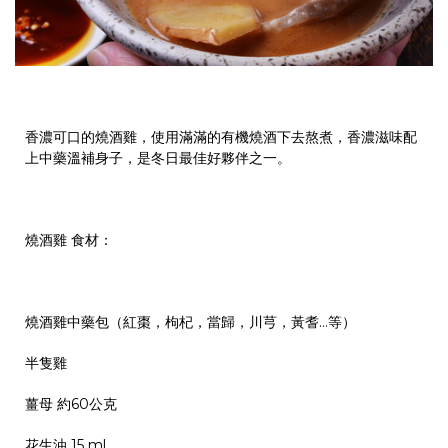
香濃可口的燒酒雞，使用滿滿的有機燒酒下去熬煮，香濃滋味配
上中藥溫補身子，是冬日最佳好夥伴之一。
燒酒雞
食材：
燒酒雞中藥包（紅棗，枸杞，當歸，川芎，黃耆…等）
半隻雞
薑母 約60公克
花生油 15 ml