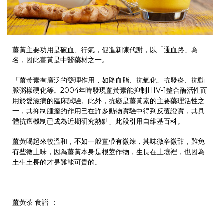
薑黃主要功用是破血、行氣，促進新陳代謝，以「通血路」為
名，因此薑黃是中醫藥材之一。
「薑黃素有廣泛的藥理作用，如降血脂、抗氧化、抗發炎、抗動
脈粥樣硬化等。2004年時發現薑黃素能抑制HIV-1整合酶活性而
用於愛滋病的臨床試驗。此外，抗癌是薑黃素的主要藥理活性之
一，其抑制腫瘤的作用已在許多動物實驗中得到反覆證實，其具
體抗癌機制已成為近期研究熱點」此段引用自維基百科。
薑黃喝起來較溫和，不如一般薑帶有微辣，其味微辛微甜，難免
有些微土味，因為薑黃本身是根莖作物，生長在土壤裡，也因為
土生土長的才是難能可貴的。
薑黃茶 食譜 ：