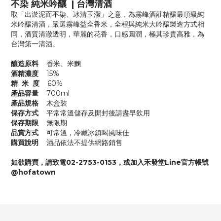
不染 純米吟釀
| 台灣清酒
取「出淤泥而不染、冰清玉潔」之意，為霧峰酒莊精釀最頂級純
米吟釀清酒，嚴選霧峰益全香米，全程與純米大吟釀製造方式相
同，酒質清澈透明，華麗的花香，口感圓潤，極其珍貴高雅，為
台灣第一清酒。
釀造原料
香米、米麴
酒精濃度
15%
精 米 度
60%
產品容量
700ml
產品規格
木盒裝
保存方式
平常常溫儲存及開封後請盡早飲用
保存期限
無限期
品賞方式
可常溫，冷藏冰鎮喝風味佳
購買說明
酒品依法不提供網路銷售
如欲購買，請致電02-2753-0153，或加入禾發堂Line官方帳號
@hofatown