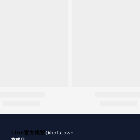
Line官方帳號
@hofatown
旗艦店