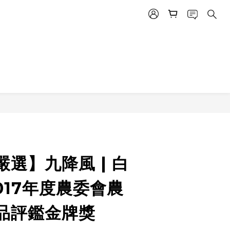
選】九降風 | 白
017年度農委會農
品評鑑金牌獎