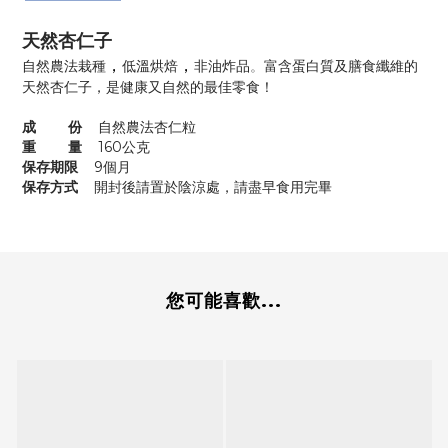
天然杏仁子
，
，
自然農法栽種
低溫烘焙
非油炸品
富含蛋白質及膳食纖維的
。
天然杏仁子，是健康又自然的最佳零食！
成 份
自然農法杏仁粒
重 量
160公克
保存期限
9個月
保存方式
開封後請置於陰涼處，請盡早食用完畢
您可能喜歡...