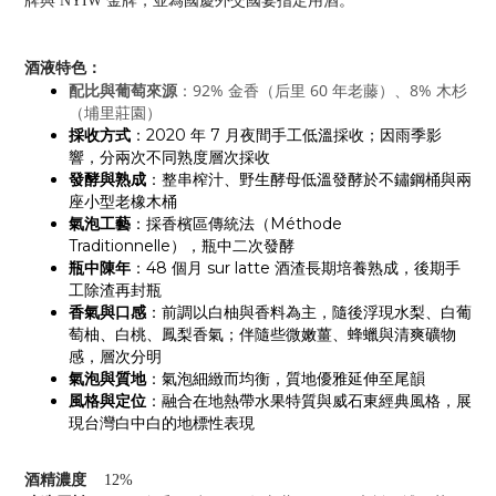
牌與 NYIW 金牌，並為國慶外交國宴指定用酒。
酒液特色：
配比與葡萄來源
：92% 金香（后里 60 年老藤）、8% 木杉
（埔里莊園）
採收方式
：2020 年 7 月夜間手工低溫採收；因雨季影
響，分兩次不同熟度層次採收
發酵與熟成
：整串榨汁、野生酵母低溫發酵於不鏽鋼桶與兩
座小型老橡木桶
氣泡工藝
：採香檳區傳統法（Méthode
Traditionnelle），瓶中二次發酵
瓶中陳年
：48 個月 sur latte 酒渣長期培養熟成，後期手
工除渣再封瓶
香氣與口感
：前調以白柚與香料為主，隨後浮現水梨、白葡
萄柚、白桃、鳳梨香氣；伴隨些微嫩薑、蜂蠟與清爽礦物
感，層次分明
氣泡與質地
：氣泡細緻而均衡，質地優雅延伸至尾韻
風格與定位
：融合在地熱帶水果特質與威石東經典風格，展
現台灣白中白的地標性表現
酒精濃度
12%