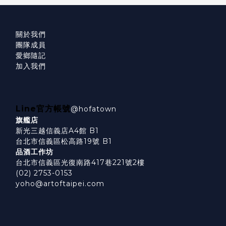
關於我們
團隊成員
愛鄉隨記
加入我們
Line官方帳號
@hofatown
旗艦店
新光三越信義店A4館 B1
台北市信義區松高路19號 B1
品酒工作坊
台北市信義區光復南路417巷221號2樓
(02) 2753-0153
yoho@artoftaipei.com