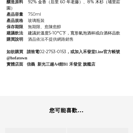
釀造原料
92% 金香（后里 60 年老藤）、8% 木杉（埔里莊
園）
產品容量
750ml
產品規格
玻璃瓶裝
保存期限
無期限、愈陳愈醇
建議飲法
建議於溫度5-10°C下，寬形氣泡酒杯或白酒杯品飲
購買說明
酒品依法不提供網路銷售
02-2753-0153
如欲購買 請致電
，或加入禾發堂Line官方帳號
@hofatown
實體店面 信義 新光三越A4館B1 禾發堂 旗艦店
您可能喜歡...