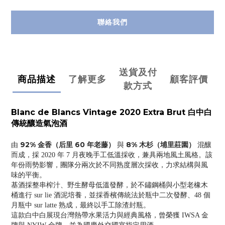
聯絡我們
送貨及付
商品描述
了解更多
顧客評價
款方式
Blanc de Blancs Vintage 2020 Extra Brut 白中白
傳統釀造氣泡酒
92% 金香（后里 60 年老藤）
8% 木杉（埔里莊園）
由
與
混釀
而成，採 2020 年 7 月夜晚手工低溫採收，兼具兩地風土風格。該
年份雨勢影響，團隊分兩次於不同熟度層次採收，力求結構與風
味的平衡。
基酒採整串榨汁、野生酵母低溫發酵，於不鏽鋼桶與小型老橡木
桶進行 sur lie 酒泥培養，並採香檳傳統法於瓶中二次發酵、48 個
月瓶中 sur latte 熟成，最終以手工除渣封瓶。
這款白中白展現台灣熱帶水果活力與經典風格，曾榮獲 IWSA 金