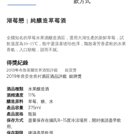
款方式
湖莓戀 | 純釀造草莓酒
全國知名的草莓水果酒釀造酒莊，選用大湖生產的新鮮草莓，試
飲溫度為10~15℃，瓶中盪漾著琥珀色澤，飄散著芳香柔軟的水果
香氣，入口順暢，甜而不膩。
得獎紀錄
布魯塞爾世界酒類評鑑
銀質獎
2013年
2019年
農委會農村
酒莊酒品評鑑 銀牌獎
酒品種類
水果釀造酒
酒精濃度
11%
釀造原料
草莓、糖、水
產品容量
375ml
產品規格
瓶裝
保存方式
盡量保存在攝氏8~15度冷涼場所，開封後請盡早飲
用。
保存期限
建議盡早飲用