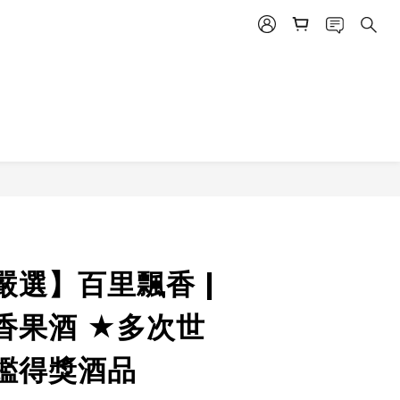
嚴選】百里飄香 |
香果酒 ★多次世
鑑得獎酒品