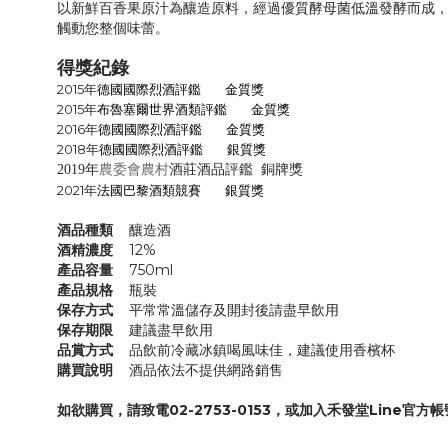
以新鮮百香果原汁為釀造原料，經過優質酵母菌低溫發酵而成
觸動您整個味蕾。
得獎紀錄
德國國際烈酒評鑑
金質獎
2015年
布魯塞爾世界酒類評鑑
金質獎
2015年
德國國際烈酒評鑑
金質獎
2016年
德國國際烈酒評鑑
銀
質獎
2018年
2019年
農委會農村
酒莊酒品評鑑 銅牌獎
法國巴黎酒類競賽
銀
質獎
2021年
酒品種類
釀造酒
酒精濃度
12%
產品容量
750ml
產品規格
瓶裝
保存方式
平常常溫儲存及開封後請盡早飲用
保存期限
建議盡早飲用
品賞方式
品飲前冷藏冰鎮喝風味佳，建議使用香檳杯
購買說明
酒品依法不提供網路銷售
如欲購買，請致電02-2753-0153，或加入禾發堂Line官方帳