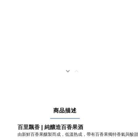
商品描述
百里飄香 | 純釀造百香果酒
由新鮮百香果釀製而成，低溫熟成，帶有百香果獨特香氣與酸