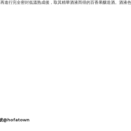
，再進行完全密封低溫熟成後，取其精華酒液而得的百香果釀造酒。酒液
號@hofatown