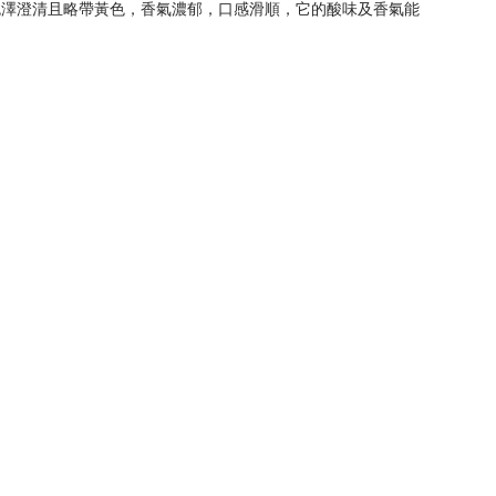
色澤澄清且略帶黃色，香氣濃郁，口感滑順，它的酸味及香氣能