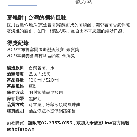
款方式
薯燒酎 | 台灣的獨特風味
採用台農57地瓜(黃金番薯)精釀而成的薯燒酎，濃郁蕃薯香氣伴隨
著淡雅的酒香，在口中相遇入喉，融合出不可思議的絕妙口感。
得獎紀錄
2019年布魯塞爾國際烈酒競賽 銀質獎
2019年
農委會
農村酒品評鑑 金牌獎
釀造原料
台灣番薯、
水
酒精濃度
25% / 38%
產品容量
180ml / 520ml
產品規格
瓶裝
保存方式
開封後請盡早飲用
保存期限
無限期
品賞方式
可常溫，冷藏冰鎮喝風味佳
購買說明
酒品依法不提供網路銷售
如欲購買，
請致電02-2753-0153，或加入禾發堂Line官方帳號
@hofatown