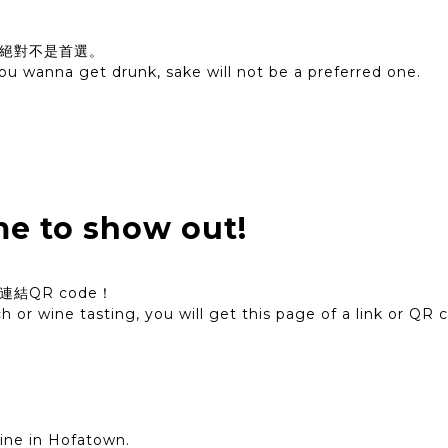
絕對不是首選。
 you wanna get drunk, sake will not be a preferred one.
 to show out!
結QR code！
 or wine tasting, you will get this page of a link or QR 
ine in Hofatown.