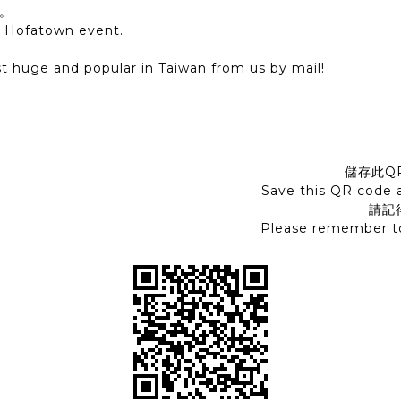
。
ry Hofatown event.
t huge and popular in Taiwan from us by mail!
儲存此Q
Save this QR code a
請記
Please remember to