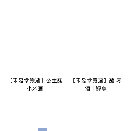
【禾發堂嚴選】公主釀
【禾發堂嚴選】醲 琴
小米酒
酒 | 鰹魚