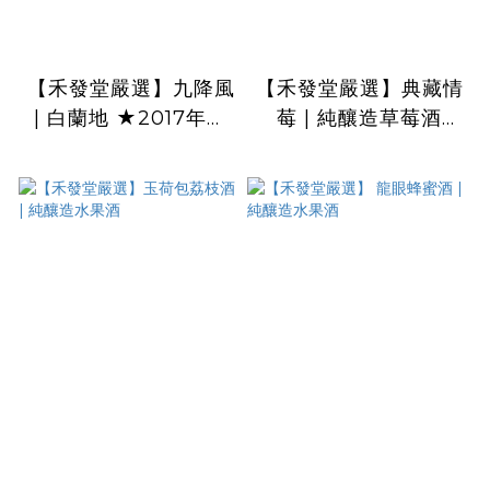
【禾發堂嚴選】九降風
【禾發堂嚴選】典藏情
| 白蘭地 ★2017年度
莓 | 純釀造草莓酒
農委會農村酒莊酒品評
★2021法國巴黎酒類
鑑金牌獎
競賽 金質獎