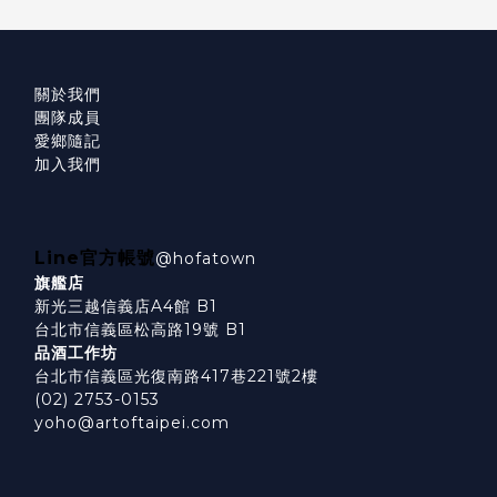
關於我們
團隊成員
愛鄉隨記
加入我們
Line官方帳號
@hofatown
旗艦店
新光三越信義店A4館 B1
台北市信義區松高路19號 B1
品酒工作坊
台北市信義區光復南路417巷221號2樓
(02) 2753-0153
yoho@artoftaipei.com