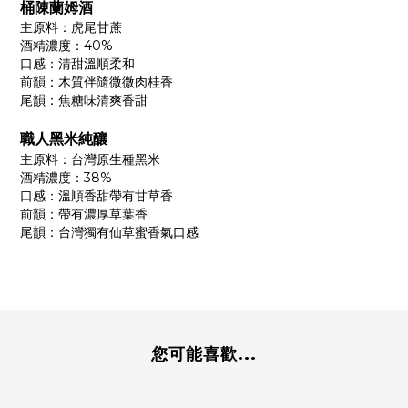
桶陳蘭姆酒
主原料：虎尾甘蔗
酒精濃度：40%
口感：清甜溫順柔和
前韻：木質伴隨微微肉桂香
尾韻：焦糖味清爽香甜
職人黑米純釀
主原料：台灣原生種黑米
酒精濃度：38%
口感：溫順香甜帶有甘草香
前韻：帶有濃厚草葉香
尾韻：台灣獨有仙草蜜香氣口感
您可能喜歡...