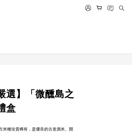
嚴選】「微醺島之
禮盒
古米種珍貴稀有，是優良的古老酒米。開