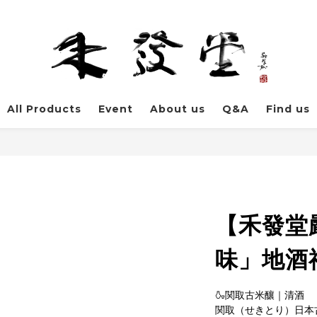
All Products
Event
About us
Q&A
Find us
【禾發堂
味」地酒
🍶関取古米釀｜清酒
関取（せきとり）日本