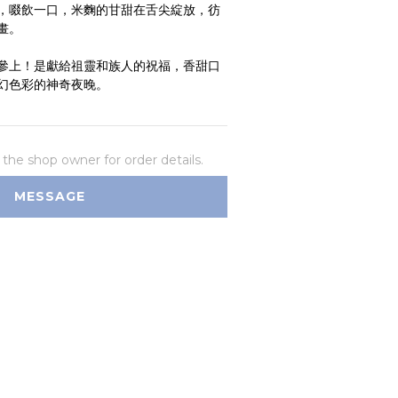
，啜飲一口，米麴的甘甜在舌尖綻放，彷
畫。
參上！是獻給祖靈和族人的祝福，香甜口
幻色彩的神奇夜晚。
he shop owner for order details.
MESSAGE