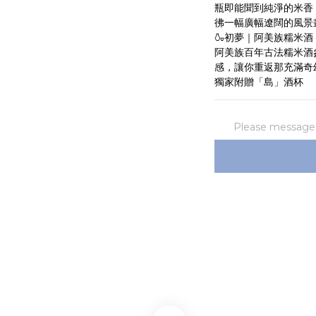
瓶即能聞到純淨的米香
彿一幅廣幅遼闊的風景
🍶初夢｜阿美族糯米酒
阿美族百年古法糯米酒
感，讓你重返那充滿奇
獨家附贈「島」酒杯
Please message t