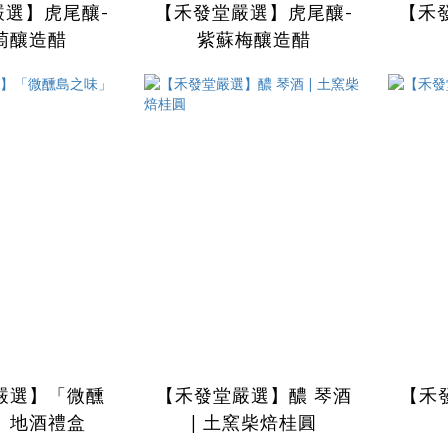
嚴選】虎尾釀-
【禾發堂嚴選】虎尾釀-
【禾
萄釀造醋
紫蘇梅釀造醋
嚴選】「微醺
【禾發堂嚴選】醲 琴酒
【禾
」地酒禮盒
| 土窯柴焙桂圓