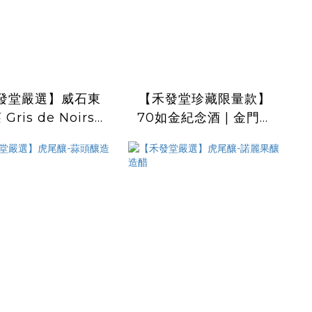
發堂嚴選】威石東
【禾發堂珍藏限量款】
Gris de Noirs
70如金紀念酒 | 金門酒
5 黑中灰 傳統
廠建廠70週年典藏版 陳
造氣泡酒 陳年款
高