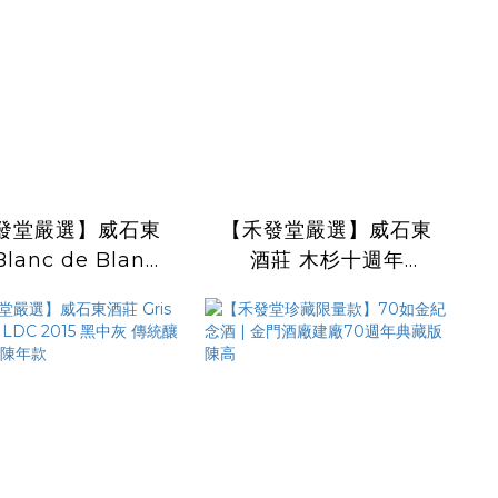
發堂嚴選】威石東
【禾發堂嚴選】威石東
lanc de Blancs
酒莊 木杉十週年
tage 2020 白中白
Musann Blanc
傳統釀造氣泡酒
Vintage 2023 木杉白
葡萄酒