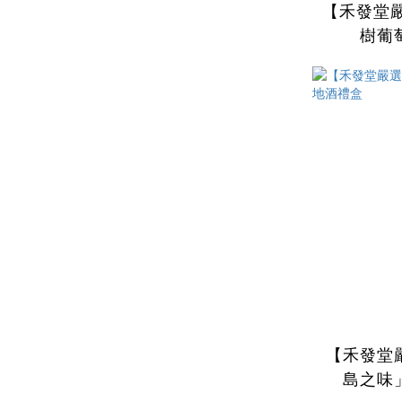
【禾發堂
樹葡
【禾發堂
島之味