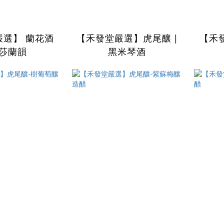
嚴選】 蘭花酒
【禾發堂嚴選】虎尾釀 |
【禾
金莎蘭韻
黑米琴酒