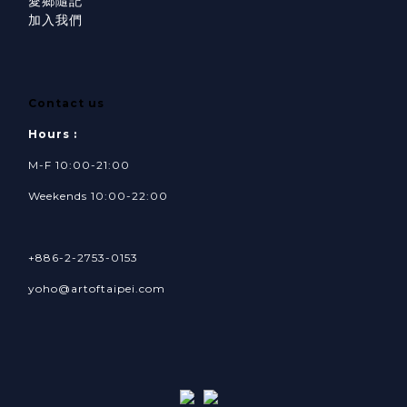
愛鄉隨記
加入我們
Contact us
Hours :
M-F 10:00-21:00
Weekends 10:00-22:00
+886-2-2753-0153
yoho@artoftaipei.com