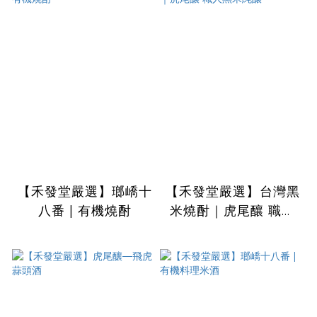
【禾發堂嚴選】瑯嶠十
【禾發堂嚴選】台灣黑
八番 | 有機燒酎
米燒酎｜虎尾釀 職人
黑米純釀