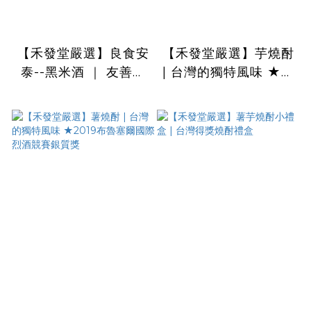
【禾發堂嚴選】良食安
【禾發堂嚴選】芋燒酎
泰--黑米酒 ｜ 友善耕
| 台灣的獨特風味 ★國
作日曬黑米釀造
內唯一產銷履歷酒品