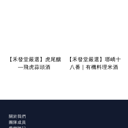
【禾發堂嚴選】虎尾釀
【禾發堂嚴選】瑯嶠十
—飛虎蒜頭酒
八番 | 有機料理米酒
關於我們
團隊成員