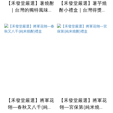
【禾發堂嚴選】薯燒酎
【禾發堂嚴選】薯芋燒
| 台灣的獨特風味
酎小禮盒 | 台灣得獎燒
★2019布魯塞爾國際
酎禮盒
烈酒競賽銀質獎
【禾發堂嚴選】將軍花
【禾發堂嚴選】將軍花
翎—春秋又八千(純米
翎—宮保第(純米燒酎)