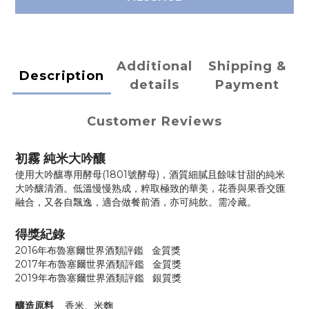
Additional
Shipping &
Description
details
Payment
Customer Reviews
初霧 純米大吟釀
使用大吟釀專用酵母(1801號酵母)，酒質細膩且餘味甘甜的純米
大吟釀清酒。
低溫慢慢熟成，粹取極致的華美，花香與果香交匯
融合，又各自飄逸，適合做餐前酒，亦可純飲。需冷藏
。
得獎紀錄
2016年
布魯塞爾世界酒類評鑑 金質獎
2017
年
布魯塞爾世界酒類評鑑 金質獎
2019
年
布魯塞爾世界酒類評鑑 銀質獎
釀造原料
香米、米麴