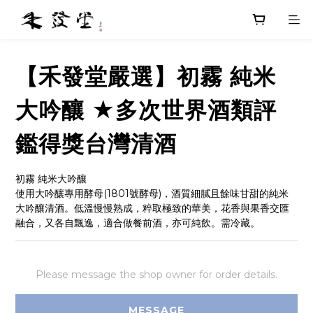
【禾發堂嚴選】初霧 純米
大吟釀 ★多次世界酒類評
鑑得獎台灣清酒
初霧 純米大吟釀
使用大吟釀專用酵母(1801號酵母)，酒質細膩且餘味甘甜的純米
大吟釀清酒。低溫慢慢熟成，粹取極致的華美，花香與果香交匯
融合，又各自飄逸，適合做餐前酒，亦可純飲。需冷藏。
Please message the shop owner for order details.
MESSAGE