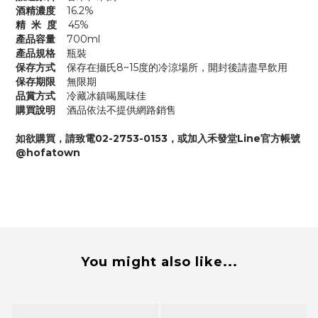
酒精濃度
16.2%
精 米 度
45%
產品容量
700ml
產品規格
瓶裝
保存方式
保存在攝氏8~15度的冷涼場所，開封後請盡早飲用
保存期限
無限期
品賞方式
冷藏冰鎮喝風味佳
購買說明
酒品依法不提供網路銷售
如欲購買，請致電02-2753-0153，或加入禾發堂Line官方帳號
@hofatown
You might also like...