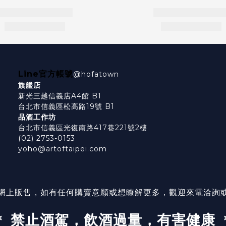
Line官方帳號
@hofatown
旗艦店
新光三越信義店A4館 B1
台北市信義區松高路19號 B1
品酒工作坊
台北市信義區光復南路417巷221號2樓
(02) 2753-0153
yoho@artoftaipei.com
網上販售，如有任何購賣意願或想瞭解更多，觀迎來電洽詢
＊ 禁止酒駕，飲酒過量，有害健康 