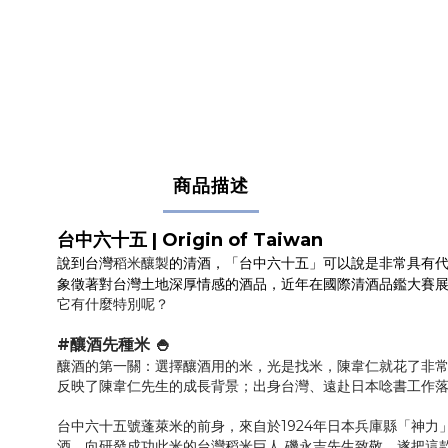
商品描述
台中六十五 | Origin of Taiwan
說到台灣
的清酒，「台中六十五」可以說是非常具有
稻米釀製
象徵著對台灣土地深厚情感的酒品，近年在國際清酒品鑑大賽
它有什麼特別呢？
#釀酒先種米 🍚
釀酒的第一關：選擇釀酒用的米，光是找米，陳韋仁就花了非
反映了陳韋仁先生的成長背景；出身台灣、遠赴日本唸書工作
台中六十五號蓬萊米的前身，來自於1924年日本兵庫縣「神
酒，向研發成功此米的台灣稻米巨人 磯永吉先生致敬，遂把這