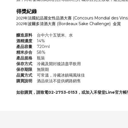
得獎紀錄
法國妃品麗女性品酒大賽 (Concours Mondial des Vins 
2021年
波爾多清酒大賽 (Bordeaux Sake Challenge) 金賞
2021年
釀造原料
台中六十五號米、
水
酒精濃度
14%
產品容量
720ml
精米步合
58%
產品規格
瓶裝
保存方式
冷藏及開封後請盡早飲用
保存期限
無限期
品賞方式
可常溫，冷藏冰鎮喝風味佳
購買說明
酒品依法不提供網路銷售
如欲購買，請致電02-2753-0153，或加入禾發堂Line官方帳