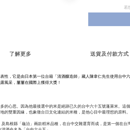
若
了解更多
送貨及付款方式
代表性，它是由日本第一位台籍「清酒釀造師」藏人陳韋仁先生使用台中
展露風采，屢屢在國際上獲得大獎！
常多的心思。因為他最後選中的米是絕跡已久的台中六十五號蓬萊米。這
落地的雙重因緣，也象徵台日文化連結的米種，是他心目中最理想的原料
力」及島根縣「龜治」兩款稻米品種，在台中交雜選育而成，是第一個在台
款清酒命名為「台中六十五」。