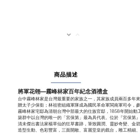
商品描述
將軍花翎—霧峰林家百年紀念酒禮盒
台中霧峰林家是台灣最重要的家族之一，其家族成員兩百多年
贈太子少保銜；林祖密組織軍隊成為國民革命軍閩南軍司令，參
霧峰林家宅邸為清朝台灣中部最大的仕族官邸，1858年開始
築群中以台灣的唯一的「宮保第」最為具代表。位於『宮保第
清未傑出書法家楊草仙的狂草書跡，筆致圓潤、靈妙奇變、金
造型生動、色彩豐富，三面開敞、富麗堂皇的戲台，雕工精細