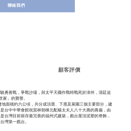
聯絡我們
顧客評價
察驍勇善戰，爭戰沙場，與太平天國作戰時戰死於漳州，清廷追
世家」的贊譽。
建地面積約六公頃，共分成頂厝、下厝及萊園三個主要部分，建
，是台中中華會館祝賀林朝棟元配楊太夫人八十大壽的壽扁，由
，是台灣目前留存最完善的福州式建築，戲台屋頂泥塑的脊飾，
稱台灣第一戲台。