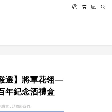
嚴選】將軍花翎—
百年紀念酒禮盒
想購買，請聯絡我們。