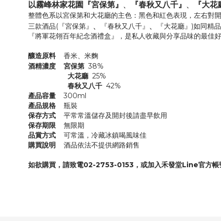
、
、
以霧峰林家花園『宮保第
』
『春秋又八千』
『大花
整體色系以宮保第和大花廳的主色：黑色和紅色表現，左右對
、
、
三款酒品(『宮保第』
『春秋又八千』
『大花廳』)如同精
『將軍花翎百年紀念酒禮盒』，是私人收藏與分享品味的最佳
釀造原料
香米、
米
麴
酒精濃度
宮保第
38%
大花廳
25%
春秋又八千
42%
產品容量
300ml
產品規格
瓶裝
保存方式
平常常溫儲存及開封後請盡早飲用
保存期限
無限期
品賞方式
可常溫，冷藏冰鎮喝風味佳
購買說明
酒品依法不提供網路銷售
如欲購買，請致電02-2753-0153，或加入禾發堂Line官方帳