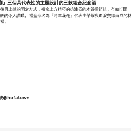
廳』三個具代表性的主題設計的三款
組合紀念酒
開後再上掀的開盒方式，禮盒上方精巧的彷漆器的木質插銷組，有如打開
。
品般的令人讚嘆
禮盒命名為『將軍花翎』代表由榮耀與血淚交織而成的
好禮。
號@hofatown