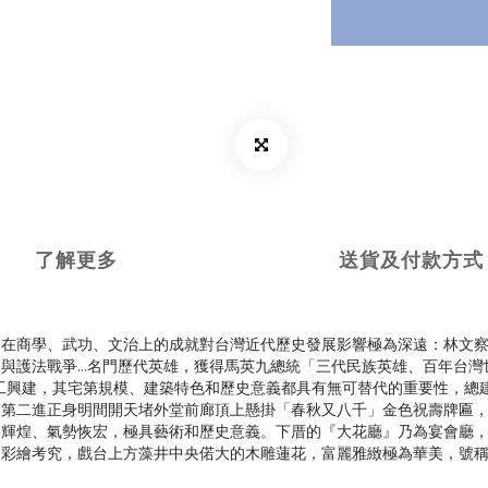
了解更多
送貨及付款方式
來在商學、武功、文治上的成就對台灣近代歷史發展影響極為深遠：林文
與護法戰爭…名門歷代英雄，獲得馬英九總統「三代民族英雄、百年台灣
動工興建，其宅第規模、建築特色和歷史意義都具有無可替代的重要性，總
』第二進正身明間開天堵外堂前廊頂上懸掛「春秋又八千」金色祝壽牌匾
碧輝煌、氣勢恢宏，極具藝術和歷史意義。下厝的『大花廳』乃為宴會廳
、彩繪考究，戲台上方藻井中央偌大的木雕蓮花，富麗雅緻極為華美，號