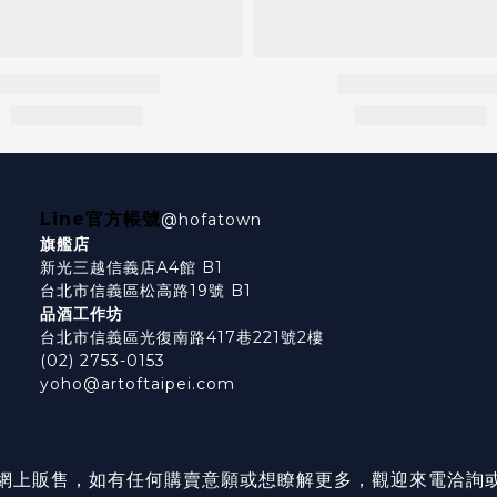
Line官方帳號
@hofatown
旗艦店
新光三越信義店A4館 B1
台北市信義區松高路19號 B1
品酒工作坊
台北市信義區光復南路417巷221號2樓
(02) 2753-0153
yoho@artoftaipei.com
網上販售，如有任何購賣意願或想瞭解更多，觀迎來電洽詢