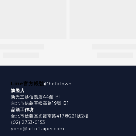
Line官方帳號
@hofatown
旗艦店
新光三越信義店A4館 B1
台北市信義區松高路19號 B1
品酒工作坊
台北市信義區光復南路417巷221號2樓
(02) 2753-0153
yoho@artoftaipei.com