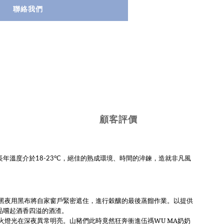
聯絡我們
顧客評價
，
，
長年溫度介於
18-23
°C
絕佳的熟成環境、時間的淬鍊
造就非凡風
黑夜用黑布將自家窗戶緊密遮住，進行穀釀的最後蒸餾作業。以提供
品嚐起酒香四溢的酒渣。
火燈光在深夜異常明亮。山豬們此時竟然狂奔衝進伍禡
WU MA
奶奶