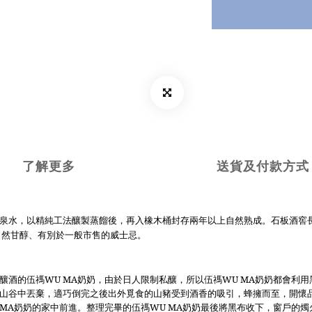
了解更多
送貨及付款方式
，
，再入橡木桶封存兩年以上自然熟成
。
泉水
以精純工法釀製蒸餾後
石板酒窖
自然甘醇、有別於一般市售的威士忌。
釀酒的伍禡
WU MA
奶奶，由於日人限制私釀，所以伍禡
WU MA
奶奶都會利用
山谷中丟棄，適巧倒完之後出外覓食的山豬受到酒香的吸引，蜂擁而至，開懷
 MA
奶奶的家中前進。整理完畢的伍禡
WU MA
奶奶最後將黑布收下，窗戶的燭