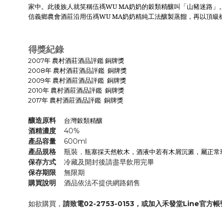
家中。此後族人就笑稱伍禡
WU MA
奶奶的穀類精釀叫「山豬迷路」
信義鄉農會酒莊沿用伍禡
WU MA
奶奶精純工法釀製蒸餾，再以頂級
得獎紀錄
2007年 農村酒莊酒品評鑑 銅牌獎
2008年 農村酒莊酒品評鑑 銅牌獎
2009年 農村酒莊酒品評鑑 銅牌獎
2010年 農村酒莊酒品評鑑 銅牌獎
2017年 農村酒莊酒品評鑑 銅牌獎
釀造原料
台灣穀類精釀
酒精濃度
40%
產品容量
600ml
產品規格
瓶裝
，
瓶塞採天然軟木，酒液中若有木屑沉澱，屬正常
保存方式
冷藏及開封後請盡早飲用完畢
保存期限
無限期
購買說明
酒品依法不提供網路銷售
如欲購買，
請致電02-2753-0153，或加入禾發堂Line官方帳