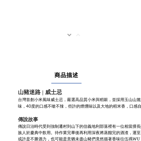
商品描述
山豬迷路 | 威士忌
台灣首創小米風味威士忌，嚴選高品質小米與稻穀
，並採用
玉山山簏
，
，
，口感
味
40度的口感不嗆不辣
些許的煙燻味以及大地的稻米香
傳說故事
傳說
日治時代受到強制遷村到山下的信義地利部落
裡有一位相當擅長
族人於慶典中飲用。待作業完畢後再利用深夜將蒸餾完的酒渣，運至
或許是不勝酒力，也可能是意猶未盡山豬們竟然循著香味往伍禡
WU