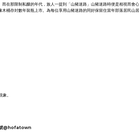
。而在那限制私釀的年代，族人一提到「山豬迷路」山豬迷路時便是相視而會
橡木桶存封數年裝瓶上市。為每位享用山豬迷路的同好保留住當年部落居民山
現象。
號@hofatown