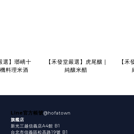
嚴選】瑯嶠十
【禾發堂嚴選】虎尾釀 |
【禾發
 有機料理米酒
純釀米醋
Line官方帳號
@hofatown
旗艦店
新光三越信義店A4館 B1
台北市信義區松高路19號 B1