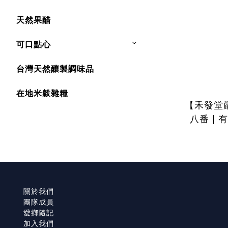
天然果醋
可口點心
台灣天然釀製調味品
在地米穀雜糧
【禾發堂
八番 |
關於我們
團隊成員
愛鄉隨記
加入我們