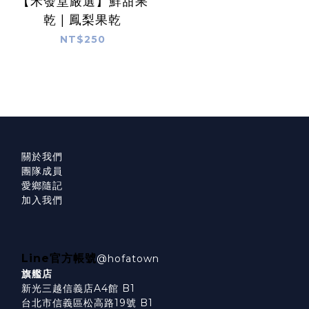
【禾發堂嚴選】鮮甜果
乾 | 鳳梨果乾
NT$250
關於我們
團隊成員
愛鄉隨記
加入我們
Line官方帳號
@hofatown
旗艦店
新光三越信義店A4館 B1
台北市信義區松高路19號 B1