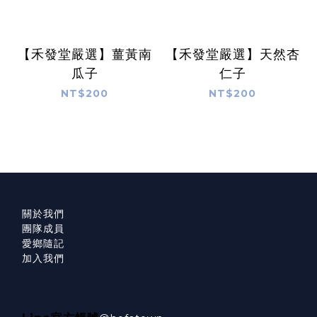
【禾發堂嚴選】薑黃南
【禾發堂嚴選】天然杏
瓜子
仁子
NT$200
NT$200
關於我們
團隊成員
愛鄉隨記
加入我們